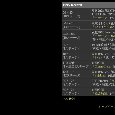
1995 Record
双数姉妹 第12回
5/3～15
THEATER/TOPS
(18ステージ)
「コサック
」(
6/16～26
東京オレンジ 第
(13ステージ)
「EXPO MANI
双数姉妹 featur
7/28～8/6
「コサック TO
(10ステージ)
(作・演出／小池
8/27
1995年度新人試
(1ステージ)
(構成・演出／佐
10/7
東京オレンジ TRY
(1ステージ)
「P+」
(構成・
11/3 深夜
企画公演
(1＋追加1ステージ)
「Cretan Crete」
12/5～18
東京オレンジ 第
(12ステージ)
「Sbjaktas」
(構
2/22～23
PFD Produce
「ラ
(2ステージ)
(構成・演出／対
3/22～24
企画公演
(3ステージ)
「総合病院」
(
<<< 1994
トップペー